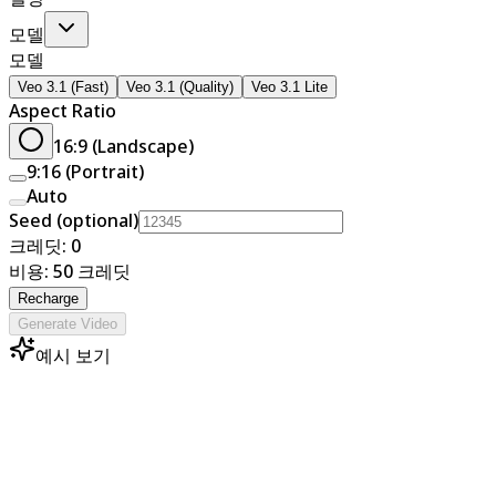
모델
모델
Veo 3.1 (Fast)
Veo 3.1 (Quality)
Veo 3.1 Lite
Aspect Ratio
16:9 (Landscape)
9:16 (Portrait)
Auto
Seed (optional)
크레딧: 0
비용: 50 크레딧
Recharge
Generate Video
예시 보기