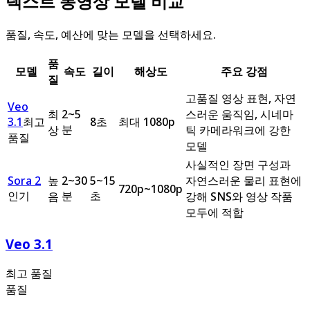
텍스트 동영상 모델 비교
품질, 속도, 예산에 맞는 모델을 선택하세요.
품
모델
속도
길이
해상도
주요 강점
질
고품질 영상 표현, 자연
Veo
최
2~5
스러운 움직임, 시네마
3.1
최고
8초
최대 1080p
분
상
틱 카메라워크에 강한
품질
모델
사실적인 장면 구성과
Sora 2
높
2~30
5~15
자연스러운 물리 표현에
720p~1080p
인기
분
초
음
강해 SNS와 영상 작품
모두에 적합
Veo 3.1
최고 품질
품질