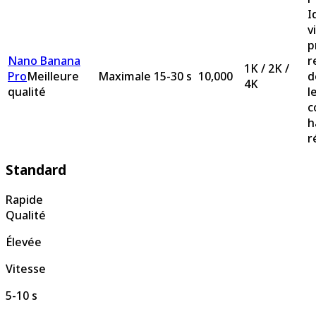
I
v
p
Nano Banana
r
1K / 2K /
Pro
Meilleure
Maximale
15-30 s
10,000
d
4K
qualité
l
c
h
r
Standard
Rapide
Qualité
Élevée
Vitesse
5-10 s