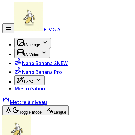
EIMG AI
IA Image
IA Vidéo
Nano Banana 2
NEW
Nano Banana Pro
LoRA
Mes créations
Mettre à niveau
Toggle mode
Langue