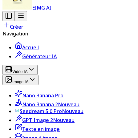
EIMG AI
Créer
Navigation
Accueil
Générateur IA
Vidéo IA
Image IA
Nano Banana Pro
Nano Banana 2
Nouveau
Seedream 5.0 Pro
Nouveau
GPT Image 2
Nouveau
Texte en image