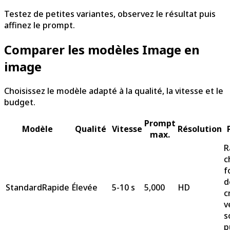
Testez de petites variantes, observez le résultat puis
affinez le prompt.
Comparer les modèles Image en
image
Choisissez le modèle adapté à la qualité, la vitesse et le
budget.
Prompt
Modèle
Qualité
Vitesse
Résolution
max.
R
c
f
d
Standard
Rapide
Élevée
5-10 s
5,000
HD
c
v
s
p