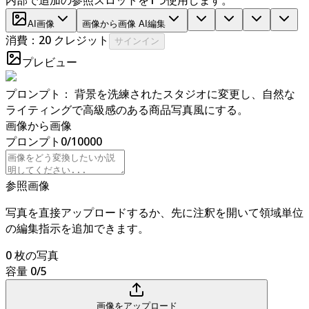
AI画像
画像から画像 AI編集
消費：20 クレジット
サインイン
プレビュー
プロンプト：
背景を洗練されたスタジオに変更し、自然な
ライティングで高級感のある商品写真風にする。
画像から画像
プロンプト
0
/
10000
参照画像
写真を直接アップロードするか、先に注釈を開いて領域単位
の編集指示を追加できます。
0 枚の写真
容量 0/5
画像をアップロード