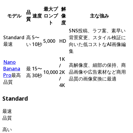
最大プ
解
品
モデル
速度
ロンプ
像
主な強み
質
ト
度
SNS投稿、ラフ案、素早い
Standard
高
5〜
背景変更、スタイル検証に
5,000
HD
最速
い
10秒
向いた低コストなAI画像編
集
1K
Nano
高解像度、細部の保持、商
/
Banana
最
15〜
品画像や広告素材など商用
10,000
2K
Pro
最高
高
30秒
/
品質の画像変換に最適
品質
4K
Standard
最速
品質
高い